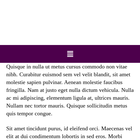
Address:
1590 Hopkins Road Amherst, NY, US
14221
Phone number
:
(716)276-8461
Quisque in nulla ut metus cursus commodo non vitae
nibh. Curabitur euismod sem vel velit blandit, sit amet
molestie sapien pulvinar. Aenean molestie faucibus
fringilla. Nam at justo eget nulla dictum vehicula. Nulla
ac mi adipiscing, elementum ligula at, ultrices mauris.
Nullam nec tortor mauris. Quisque sollicitudin metus
quis tempor congue.
Sit amet tincidunt purus, id eleifend orci. Maecenas vel
elit at dui condimentum lobortis in sed eros. Morbi